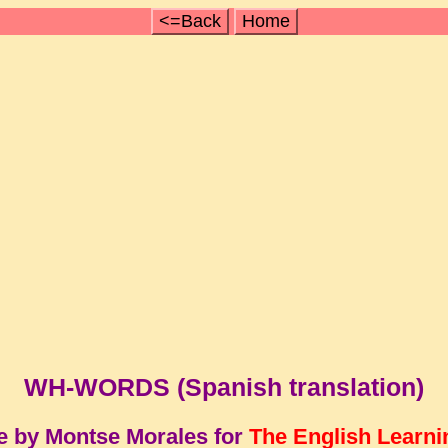
<=Back
Home
WH-WORDS (Spanish translation)
e by Montse Morales for
The English Learni