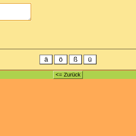
ä
ö
ß
ü
<= Zurück