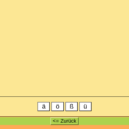
ä
ö
ß
ü
<= Zurück